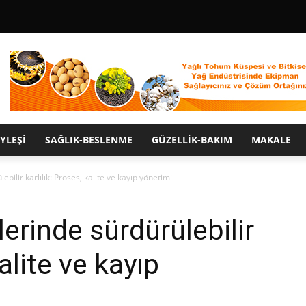
YLEŞI
SAĞLIK-BESLENME
GÜZELLIK-BAKIM
MAKALE
lebilir karlılık: Proses, kalite ve kayıp yönetimi
lerinde sürdürülebilir
kalite ve kayıp