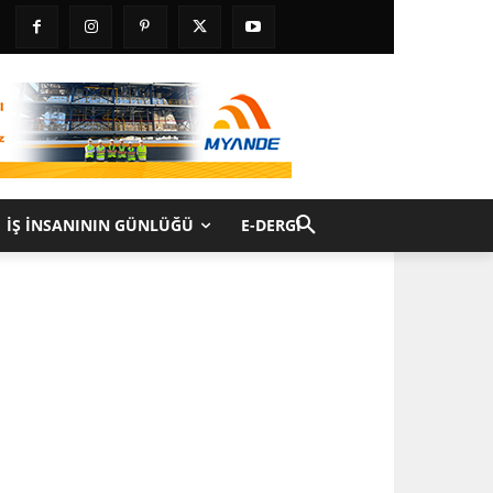
İŞ İNSANININ GÜNLÜĞÜ
E-DERGI