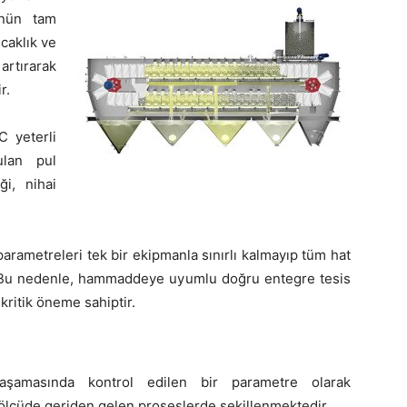
rünün tam
caklık ve
artırarak
r.
C yeterli
ulan pul
i, nihai
rametreleri tek bir ekipmanla sınırlı kalmayıp tüm hat
r. Bu nedenle, hammaddeye uyumlu doğru entegre tesis
 kritik öneme sahiptir.
aşamasında kontrol edilen bir parametre olarak
k ölçüde geriden gelen proseslerde şekillenmektedir.