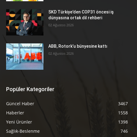
SKD Türkiye’den COP31 öncesi iş
dünyasına ortak dil rehberi
02 Ağustos 2026
ABB, Rotork’u bünyesine kattı
02 Ağustos 2026
Popüler Kategoriler
Güncel Haber
3467
Haberler
1558
Yeni Ürünler
1398
Sağlık-Beslenme
746