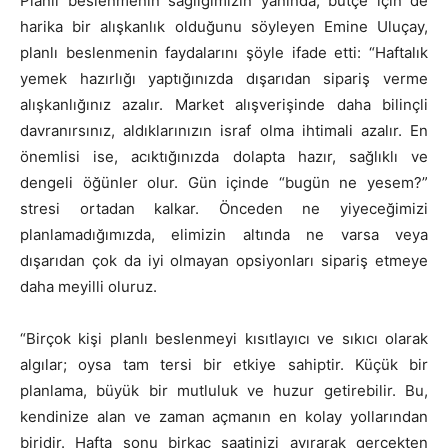
Planlı beslenmenin sağlığımızın yanında, bütçe için de
harika bir alışkanlık olduğunu söyleyen Emine Uluçay,
planlı beslenmenin faydalarını şöyle ifade etti: “Haftalık
yemek hazırlığı yaptığınızda dışarıdan sipariş verme
alışkanlığınız azalır. Market alışverişinde daha bilinçli
davranırsınız, aldıklarınızın israf olma ihtimali azalır. En
önemlisi ise, acıktığınızda dolapta hazır, sağlıklı ve
dengeli öğünler olur. Gün içinde “bugün ne yesem?”
stresi ortadan kalkar. Önceden ne yiyeceğimizi
planlamadığımızda, elimizin altında ne varsa veya
dışarıdan çok da iyi olmayan opsiyonları sipariş etmeye
daha meyilli oluruz.
“Birçok kişi planlı beslenmeyi kısıtlayıcı ve sıkıcı olarak
algılar; oysa tam tersi bir etkiye sahiptir. Küçük bir
planlama, büyük bir mutluluk ve huzur getirebilir. Bu,
kendinize alan ve zaman açmanın en kolay yollarından
biridir. Hafta sonu birkaç saatinizi ayırarak gerçekten